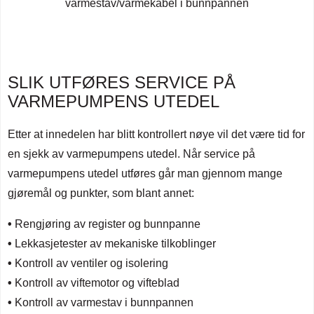
varmestav/varmekabel i bunnpannen
SLIK UTFØRES SERVICE PÅ
VARMEPUMPENS UTEDEL
Etter at innedelen har blitt kontrollert nøye vil det være tid for
en sjekk av varmepumpens utedel. Når service på
varmepumpens utedel utføres går man gjennom mange
gjøremål og punkter, som blant annet:
•
Rengjøring av register og bunnpanne
•
Lekkasjetester av mekaniske tilkoblinger
•
Kontroll av ventiler og isolering
•
Kontroll av viftemotor og vifteblad
•
Kontroll av varmestav i bunnpannen