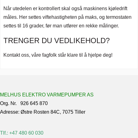
Når utedelen er kontrollert skal også maskinens kjøledrift
måles. Her settes viftehastigheten på maks, og termostaten
settes til 16 grader, før man utfører en rekke målinger.
TRENGER DU VEDLIKEHOLD?
Kontakt oss, våre fagfolk står klare til å hjelpe deg!
MELHUS ELEKTRO VARMEPUMPER AS
Org. Nr. 926 645 870
Adresse: Østre Rosten 84C, 7075 Tiller
Tlf.:
+47
480 60 030